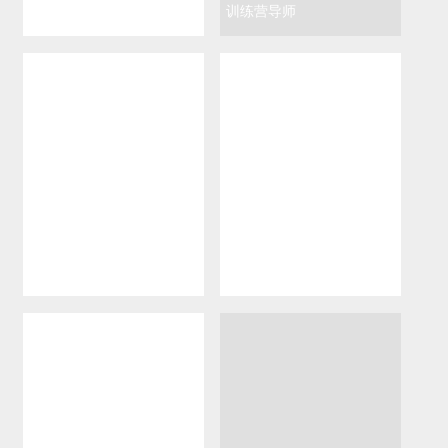
腾讯云TVP
训练营导师
响马
谢孟军
第三极区块链CEO、腾讯
积梦智能CEO、腾讯云TVP
云TVP