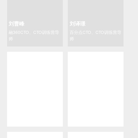
刘曹峰
刘译璟
融360CTO、CTO训练营导
百分点CTO、CTO训练营导
师
师
毛茂德
彭跃辉
虎牙直播总经理、腾讯云
Keep技术VP、腾讯云TVP
TVP