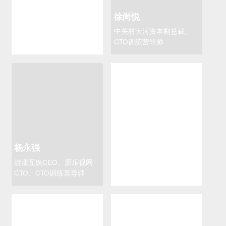
熊长青
徐尚悦
九枝兰创始人、原当当网
中关村大河资本副总裁、
CTO、CTO训练营导师、腾
CTO训练营导师
讯云TVP
杨永强
杨歌
游漾互娱CEO、原乐视网
星瀚资本创始合伙人、CTO
CTO、CTO训练营导师
训练营导师