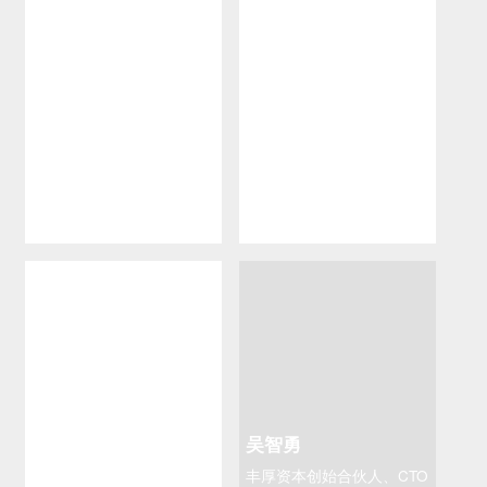
曲毅
孙琦
原七乐康CTO、CTO训练营
万博智云CTO、腾讯云TVP
导师
王伟
吴智勇
京东零售数据库运维专家、
丰厚资本创始合伙人、CTO