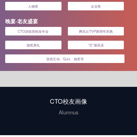
人物奖
企业奖
晚宴·老友盛宴
CTO训练营校友年会
腾讯云TVP两周年庆典
颁奖典礼
“艺”展风采
游戏互动、Quiz、抽奖等
CTO校友画像
Alumnus