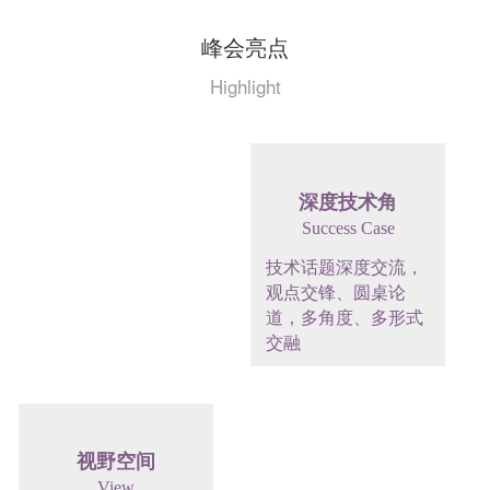
峰会亮点
Highlight
巅峰论坛
深度技术角
On Top of Tides
Success Case
顶级技术专家独家分
技术话题深度交流，
享，首席技术官的将
观点交锋、圆桌论
将之道
道，多角度、多形式
交融
视野空间
进化之夜
View
Annual Meeting