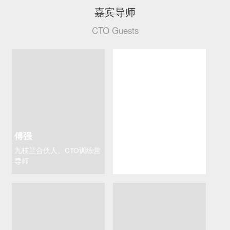
嘉宾导师
CTO Guests
傅强
郭炜
九枝兰合伙人、CTO训练营
易观智库CTO、腾讯云TVP
导师