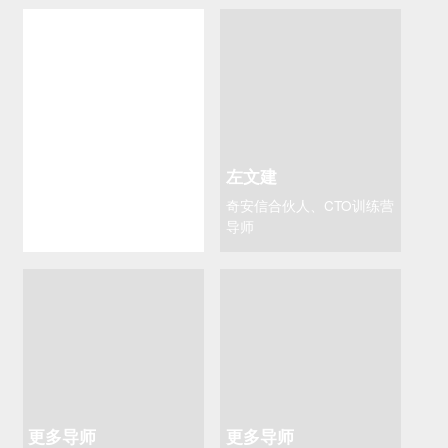
赵宇辰
左文建
听云总裁、腾讯云TVP
奇安信合伙人、CTO训练营
导师
更多导师
更多导师